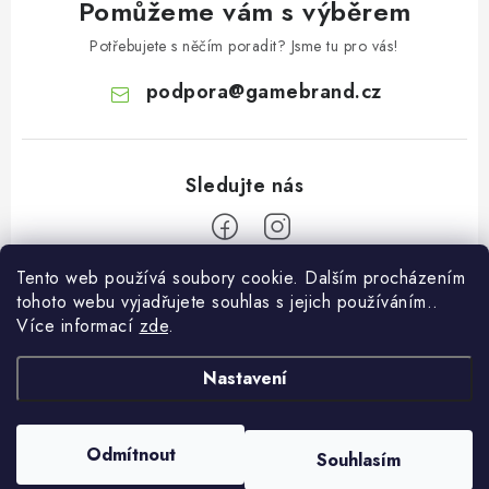
Pomůžeme vám s výběrem
Potřebujete s něčím poradit? Jsme tu pro vás!
podpora
@
gamebrand.cz
Tento web používá soubory cookie. Dalším procházením
Z
tohoto webu vyjadřujete souhlas s jejich používáním..
á
Více informací
zde
.
Pomoc a informace
p
a
Nastavení
Kontakt
O Gamebrandu
t
Doprava a platba
í
O nás
Odmítnout
Souhlasím
Copyright 2026
Gamebrand.cz
. Všechna práva vyhrazena.
Reklamace
Blog
Vytvořil Shoptet