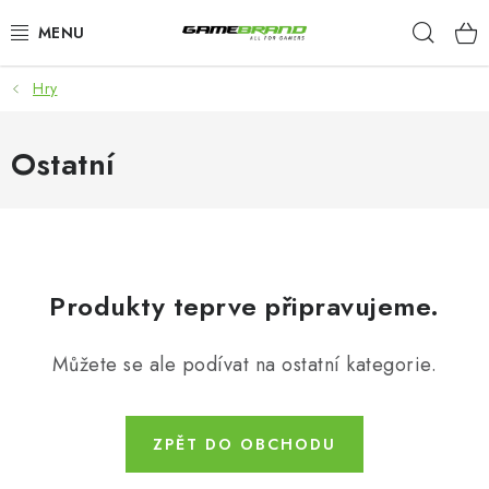
Přejít
Hleda
na
obsah
Hry
KATEGORIE
FILMY A SERIÁLY
Ostatní
HRY
ZNAČKY
Produkty teprve připravujeme.
PŘEDOBJEDNÁVKY
Můžete se ale podívat na ostatní kategorie.
VÝPRODEJ
Blog
O nás
Doprava a platba
Kontakt
ZPĚT DO OBCHODU