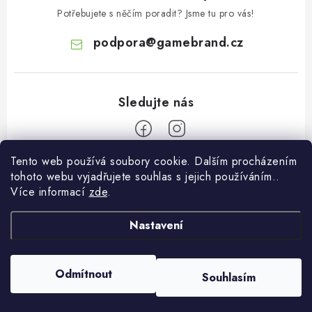
Potřebujete s něčím poradit? Jsme tu pro vás!
podpora
@
gamebrand.cz
Tento web používá soubory cookie. Dalším procházením
Z
tohoto webu vyjadřujete souhlas s jejich používáním..
á
Více informací
zde
.
Pomoc a informace
p
a
Nastavení
Kontakt
O Gamebrandu
t
Doprava a platba
í
O nás
Odmítnout
Souhlasím
Copyright 2026
Gamebrand.cz
. Všechna práva vyhrazena.
Reklamace
Blog
Vytvořil Shoptet
Obchodní podmínky