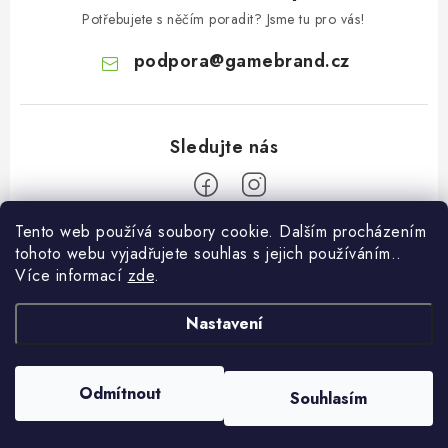
Potřebujete s něčím poradit? Jsme tu pro vás!
podpora
@
gamebrand.cz
Tento web používá soubory cookie. Dalším procházením
Z
tohoto webu vyjadřujete souhlas s jejich používáním..
á
Více informací
zde
.
Pomoc a informace
p
a
Nastavení
Kontakt
O Gamebrandu
t
Doprava a platba
í
O nás
Odmítnout
Souhlasím
Copyright 2026
Gamebrand.cz
. Všechna práva vyhrazena.
Reklamace
Blog
Vytvořil Shoptet
Obchodní podmínky