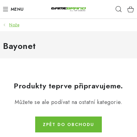
Přejít
Hleda
na
obsah
Nože
KATEGORIE
FILMY A SERIÁLY
Bayonet
HRY
ZNAČKY
Produkty teprve připravujeme.
PŘEDOBJEDNÁVKY
Můžete se ale podívat na ostatní kategorie.
VÝPRODEJ
Blog
O nás
Doprava a platba
Kontakt
ZPĚT DO OBCHODU