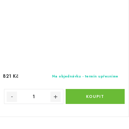
821 Kč
Na objednávku - termín upřesníme