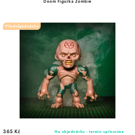
Doom Figurka Zombie
o
r
d
o
u
d
Předobjednávka
k
u
t
k
ů
t
ů
365 Kč
Na objednávku - termín upřesníme