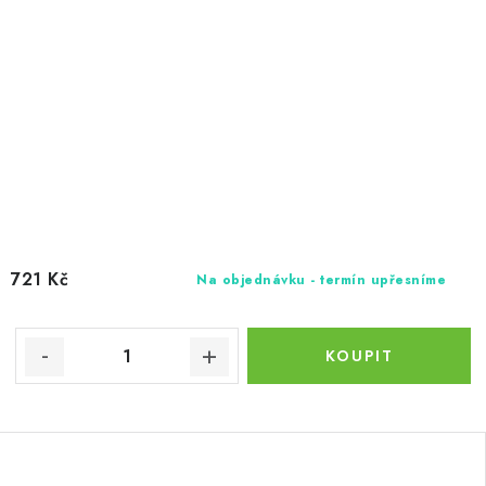
721 Kč
Na objednávku - termín upřesníme