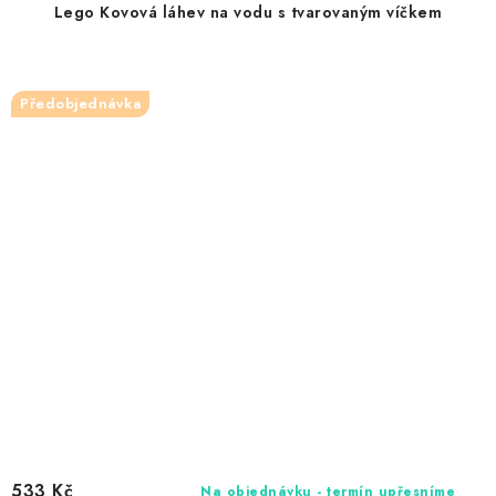
Lego Kovová láhev na vodu s tvarovaným víčkem
Předobjednávka
533 Kč
Na objednávku - termín upřesníme