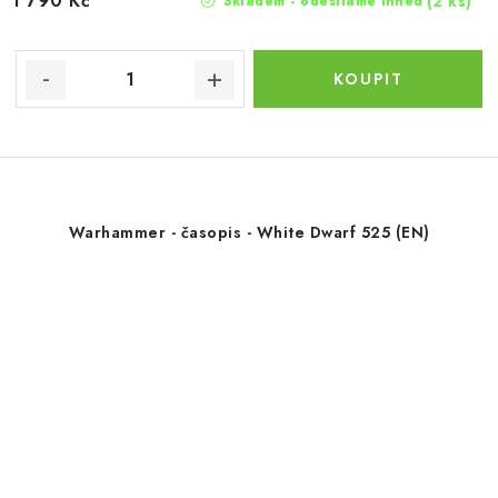
1 790 Kč
(2 ks)
Skladem - odesíláme ihned
Warhammer - časopis - White Dwarf 525 (EN)