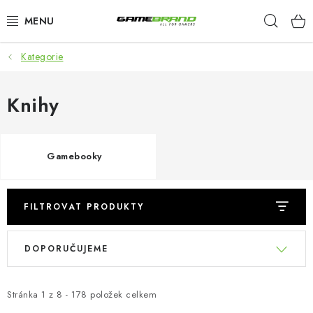
Přejít
Hleda
na
obsah
Kategorie
KATEGORIE
FILMY A SERIÁLY
Knihy
HRY
Gamebooky
ZNAČKY
PŘEDOBJEDNÁVKY
FILTROVAT PRODUKTY
V
Ř
VÝPRODEJ
DOPORUČUJEME
ý
a
p
z
Blog
O nás
Doprava a platba
Kontakt
i
e
Stránka
1
z
8
-
178
položek celkem