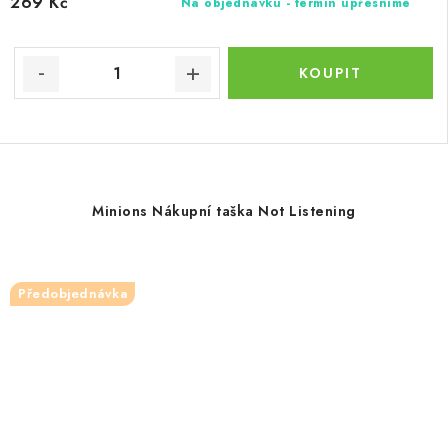
269 Kč
Na objednávku - termín upřesníme
Minions Nákupní taška Not Listening
Předobjednávka