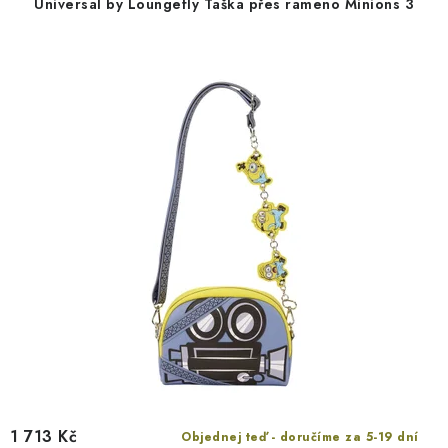
Universal by Loungefly Taška přes rameno Minions 3
o
r
d
o
u
d
k
u
t
k
ů
t
ů
1 713 Kč
Objednej teď - doručíme za 5-19 dní