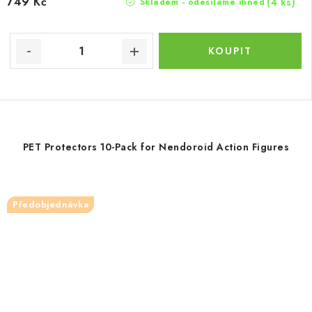
749 Kč
(4 ks)
Skladem - odesíláme ihned
PET Protectors 10-Pack for Nendoroid Action Figures
Předobjednávka