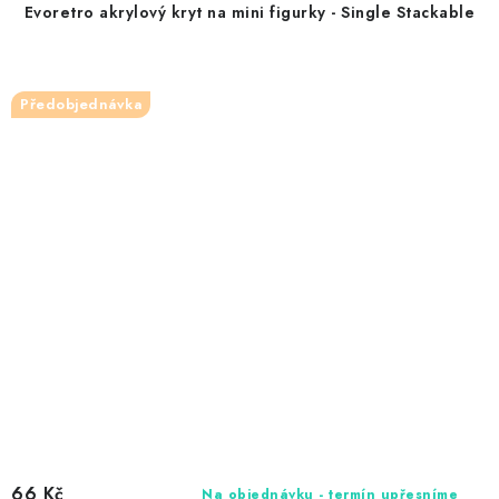
Evoretro akrylový kryt na mini figurky - Single Stackable
Předobjednávka
66 Kč
Na objednávku - termín upřesníme