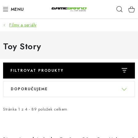
Přejít
Hleda
na
obsah
Filmy a seriály
KATEGORIE
FILMY A SERIÁLY
Toy Story
HRY
FILTROVAT PRODUKTY
ZNAČKY
V
Ř
DOPORUČUJEME
PŘEDOBJEDNÁVKY
ý
a
p
z
VÝPRODEJ
i
e
Stránka
1
z
4
-
89
položek celkem
s
n
Blog
O nás
Doprava a platba
Kontakt
p
í
r
p