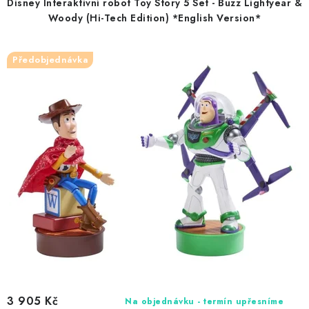
Disney Interaktivní robot Toy Story 5 Set - Buzz Lightyear &
o
r
Woody (Hi-Tech Edition) *English Version*
d
o
u
d
Předobjednávka
k
u
t
k
ů
t
ů
3 905 Kč
Na objednávku - termín upřesníme