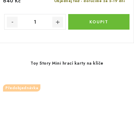
640 Kč
Objednej teď - doručíme za 5-19 dní
Toy Story Mini hrací karty na klíče
Předobjednávka