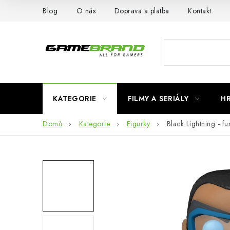
Přejít
Blog
O nás
Doprava a platba
Kontakt
na
obsah
KATEGORIE
FILMY A SERIÁLY
H
Domů
Kategorie
Figurky
Black Lightning - fu