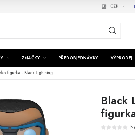
CZK
RY
ZNAČKY
PŘEDOBJEDNÁVKY
VÝPRODEJ
nko figurka - Black Lightning
Black 
figurk
N