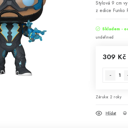
Stylová 9 cm vy
z edice Funko 
Skladem - o
undefined
309 Kč
Měrná cena
Záruka
:
2 roky
Hlídat