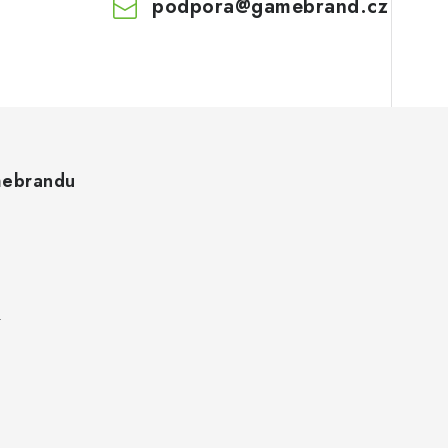
podpora
@
gamebrand.cz
ebrandu
k