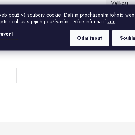
Velikost
web používá soubory cookie. Dalším procházením tohoto web
jete souhlas s jejich používáním.. Více informací
zde
.
tavení
Odmítnout
Souhl
.