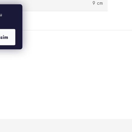
9 cm
u
asím