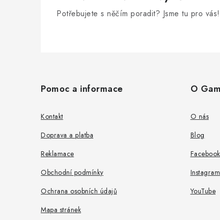
Potřebujete s něčím poradit? Jsme tu pro vás!
Z
á
Pomoc a informace
O Gam
p
a
Kontakt
O nás
t
Doprava a platba
Blog
í
Reklamace
Faceboo
Obchodní podmínky
Instagram
Ochrana osobních údajů
YouTube
Mapa stránek