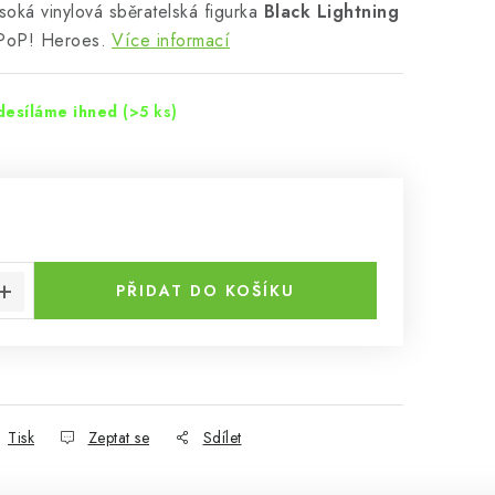
soká vinylová sběratelská figurka
Black Lightning
PoP! Heroes.
Více informací
desíláme ihned
(>5 ks)
:
PŘIDAT DO KOŠÍKU
Tisk
Zeptat se
Sdílet