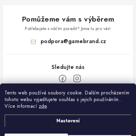
Pomůžeme vám s výběrem
Potřebujete s něčím poradit? Jsme tu pro vás!
podpora
@
gamebrand.cz
Tento web používá soubory cookie. Dalším procházením
Z
tohoto webu vyjadřujete souhlas s jejich používáním..
á
Více informací
zde
.
Pomoc a informace
p
a
Nastavení
Kontakt
O Gamebrandu
t
Doprava a platba