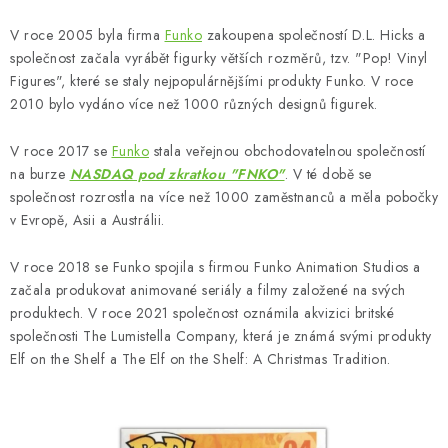
V roce 2005 byla firma
Funko
zakoupena společností D.L. Hicks a
společnost začala vyrábět figurky větších rozměrů, tzv. "Pop! Vinyl
Figures", které se staly nejpopulárnějšími produkty Funko. V roce
2010 bylo vydáno více než 1000 různých designů figurek.
V roce 2017 se
Funko
stala veřejnou obchodovatelnou společností
na burze
NASDAQ pod zkratkou "FNKO"
. V té době se
společnost rozrostla na více než 1000 zaměstnanců a měla pobočky
v Evropě, Asii a Austrálii.
V roce 2018 se Funko spojila s firmou Funko Animation Studios a
začala produkovat animované seriály a filmy založené na svých
produktech. V roce 2021 společnost oznámila akvizici britské
společnosti The Lumistella Company, která je známá svými produkty
Elf on the Shelf a The Elf on the Shelf: A Christmas Tradition.