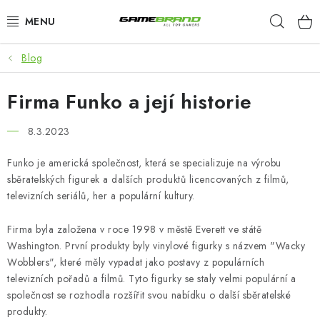
Přejít
Hleda
na
obsah
Blog
KATEGORIE
Firma Funko a její historie
FILMY A SERIÁLY
8.3.2023
HRY
Funko je americká společnost, která se specializuje na výrobu
ZNAČKY
sběratelských figurek a dalších produktů licencovaných z filmů,
televizních seriálů, her a populární kultury.
PŘEDOBJEDNÁVKY
Firma byla založena v roce 1998 v městě Everett ve státě
Washington. První produkty byly vinylové figurky s názvem "Wacky
VÝPRODEJ
Wobblers", které měly vypadat jako postavy z populárních
televizních pořadů a filmů. Tyto figurky se staly velmi populární a
Blog
O nás
Doprava a platba
Kontakt
společnost se rozhodla rozšířit svou nabídku o další sběratelské
produkty.