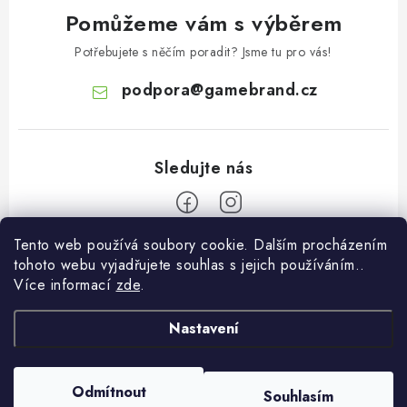
Pomůžeme vám s výběrem
Potřebujete s něčím poradit? Jsme tu pro vás!
podpora
@
gamebrand.cz
Tento web používá soubory cookie. Dalším procházením
Z
tohoto webu vyjadřujete souhlas s jejich používáním..
á
Více informací
zde
.
Pomoc a informace
p
a
Nastavení
Kontakt
O Gamebrandu
t
Doprava a platba
í
O nás
Odmítnout
Souhlasím
Copyright 2026
Gamebrand.cz
. Všechna práva vyhrazena.
Reklamace