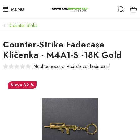
Přejít
Hleda
na
obsah
Counter Strike
KATEGORIE
Counter-Strike Fadecase
FILMY A SERIÁLY
Klíčenka - M4A1-S -18K Gold
HRY
Neohodnoceno
Podrobnosti hodnocení
ZNAČKY
32 %
PŘEDOBJEDNÁVKY
VÝPRODEJ
Blog
O nás
Doprava a platba
Kontakt