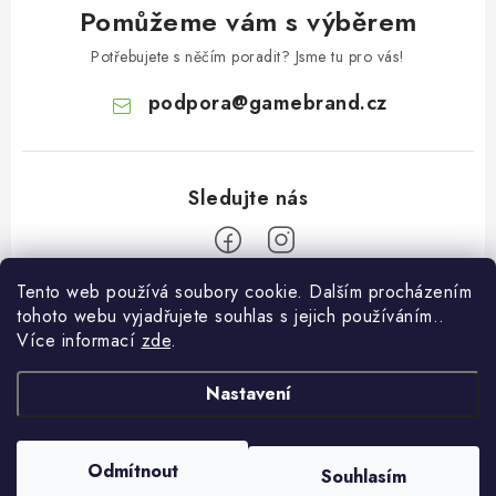
Pomůžeme vám s výběrem
Potřebujete s něčím poradit? Jsme tu pro vás!
podpora
@
gamebrand.cz
Tento web používá soubory cookie. Dalším procházením
Z
tohoto webu vyjadřujete souhlas s jejich používáním..
á
Více informací
zde
.
Pomoc a informace
p
a
Nastavení
Kontakt
O Gamebrandu
t
Doprava a platba
í
O nás
Odmítnout
Souhlasím
Copyright 2026
Gamebrand.cz
. Všechna práva vyhrazena.
Reklamace
Blog