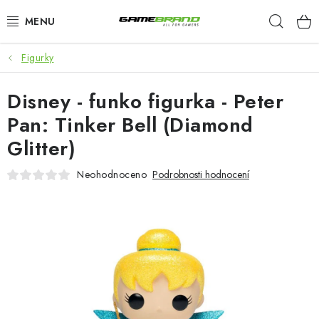
Přejít
Hleda
na
obsah
Figurky
KATEGORIE
Disney - funko figurka - Peter
FILMY A SERIÁLY
Pan: Tinker Bell (Diamond
HRY
Glitter)
ZNAČKY
Neohodnoceno
Podrobnosti hodnocení
PŘEDOBJEDNÁVKY
VÝPRODEJ
Blog
O nás
Doprava a platba
Kontakt