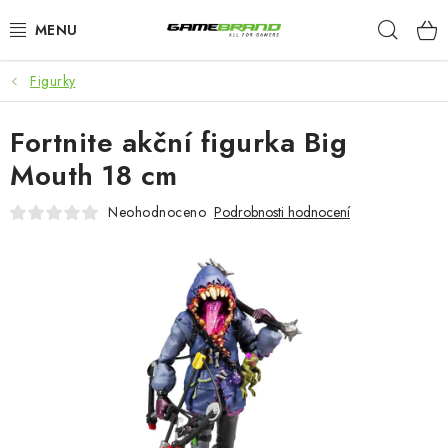
Přejít
Hleda
na
obsah
Figurky
KATEGORIE
Fortnite akční figurka Big
FILMY A SERIÁLY
Mouth 18 cm
HRY
Neohodnoceno
Podrobnosti hodnocení
ZNAČKY
PŘEDOBJEDNÁVKY
VÝPRODEJ
Blog
O nás
Doprava a platba
Kontakt