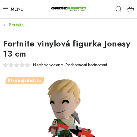
Přejít
Hleda
na
obsah
Fortnite
KATEGORIE
Fortnite vinylová figurka Jonesy
FILMY A SERIÁLY
13 cm
HRY
Neohodnoceno
Podrobnosti hodnocení
ZNAČKY
Předobjednávka
PŘEDOBJEDNÁVKY
VÝPRODEJ
Blog
O nás
Doprava a platba
Kontakt