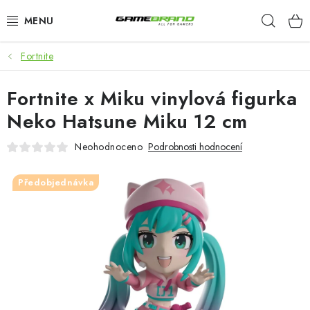
Přejít
Hleda
na
obsah
Fortnite
KATEGORIE
Fortnite x Miku vinylová figurka
FILMY A SERIÁLY
Neko Hatsune Miku 12 cm
HRY
Neohodnoceno
Podrobnosti hodnocení
ZNAČKY
Předobjednávka
PŘEDOBJEDNÁVKY
VÝPRODEJ
Blog
O nás
Doprava a platba
Kontakt