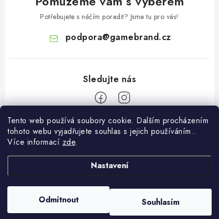
Pomůžeme vám s výběrem
Potřebujete s něčím poradit? Jsme tu pro vás!
podpora
@
gamebrand.cz
Tento web používá soubory cookie. Dalším procházením
Z
tohoto webu vyjadřujete souhlas s jejich používáním..
á
Více informací
zde
.
Pomoc a informace
p
a
Nastavení
Kontakt
O Gamebrandu
t
Doprava a platba
í
O nás
Odmítnout
Souhlasím
Copyright 2026
Gamebrand.cz
. Všechna práva vyhrazena.
Reklamace
Blog
Vytvořil Shoptet