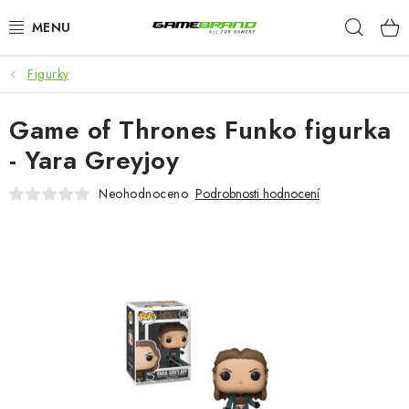
Přejít
Hleda
na
obsah
Figurky
KATEGORIE
Game of Thrones Funko figurka
FILMY A SERIÁLY
- Yara Greyjoy
HRY
Neohodnoceno
Podrobnosti hodnocení
ZNAČKY
PŘEDOBJEDNÁVKY
VÝPRODEJ
Blog
O nás
Doprava a platba
Kontakt