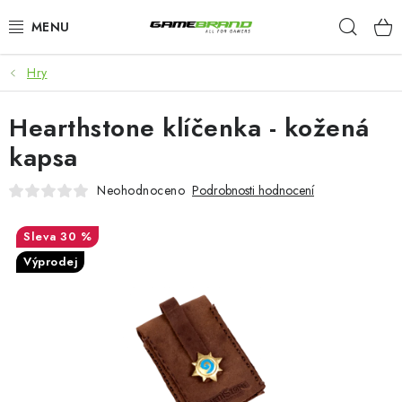
Přejít
Hleda
na
obsah
Hry
KATEGORIE
Hearthstone klíčenka - kožená
FILMY A SERIÁLY
kapsa
HRY
Neohodnoceno
Podrobnosti hodnocení
ZNAČKY
30 %
Výprodej
PŘEDOBJEDNÁVKY
VÝPRODEJ
Blog
O nás
Doprava a platba
Kontakt