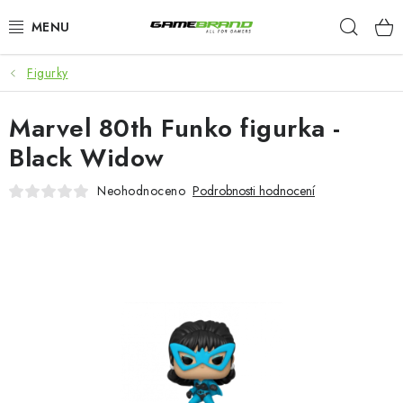
Přejít
Hleda
na
obsah
Figurky
KATEGORIE
Marvel 80th Funko figurka -
FILMY A SERIÁLY
Black Widow
HRY
Neohodnoceno
Podrobnosti hodnocení
ZNAČKY
PŘEDOBJEDNÁVKY
VÝPRODEJ
Blog
O nás
Doprava a platba
Kontakt