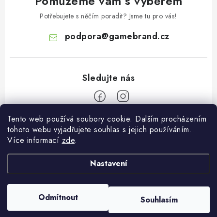
Pomůžeme vám s výběrem
Potřebujete s něčím poradit? Jsme tu pro vás!
podpora
@
gamebrand.cz
Tento web používá soubory cookie. Dalším procházením
Z
tohoto webu vyjadřujete souhlas s jejich používáním..
á
Více informací
zde
.
Pomoc a informace
p
a
Nastavení
Kontakt
O Gamebrandu
t
Doprava a platba
í
O nás
Odmítnout
Souhlasím
Copyright 2026
Gamebrand.cz
. Všechna práva vyhrazena.
Reklamace
Blog
Vytvořil Shoptet