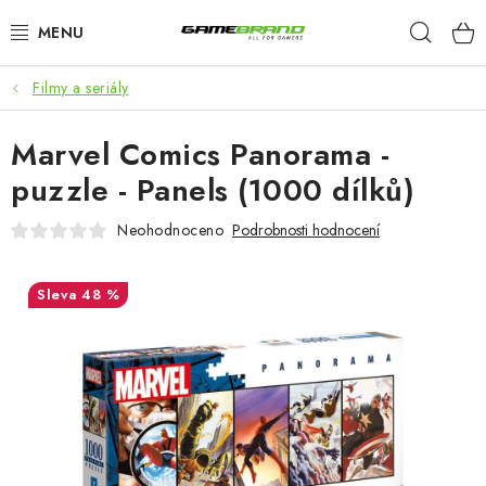
Přejít
Hleda
na
obsah
Filmy a seriály
KATEGORIE
Marvel Comics Panorama -
FILMY A SERIÁLY
puzzle - Panels (1000 dílků)
HRY
Neohodnoceno
Podrobnosti hodnocení
ZNAČKY
48 %
PŘEDOBJEDNÁVKY
VÝPRODEJ
Blog
O nás
Doprava a platba
Kontakt