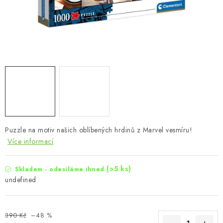
Puzzle na motiv našich oblíbených hrdinů z Marvel vesmíru!
Více informací
(>5 ks)
Skladem - odesíláme ihned
undefined
390 Kč
–48 %