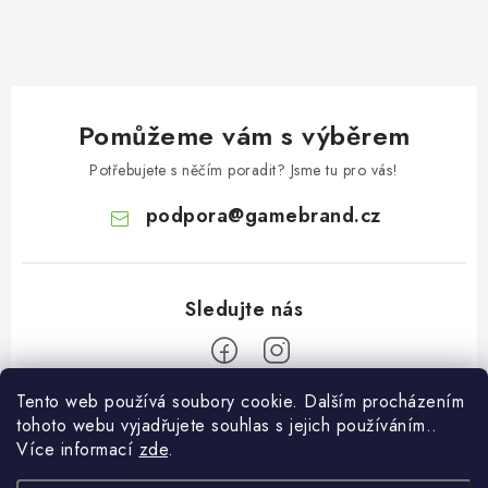
Pomůžeme vám s výběrem
Potřebujete s něčím poradit? Jsme tu pro vás!
podpora
@
gamebrand.cz
Tento web používá soubory cookie. Dalším procházením
Z
tohoto webu vyjadřujete souhlas s jejich používáním..
á
Více informací
zde
.
Pomoc a informace
p