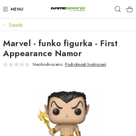
Přejít
Hleda
na
obsah
Figurky
KATEGORIE
Marvel - funko figurka - First
FILMY A SERIÁLY
Appearance Namor
HRY
Neohodnoceno
Podrobnosti hodnocení
ZNAČKY
PŘEDOBJEDNÁVKY
VÝPRODEJ
Blog
O nás
Doprava a platba
Kontakt