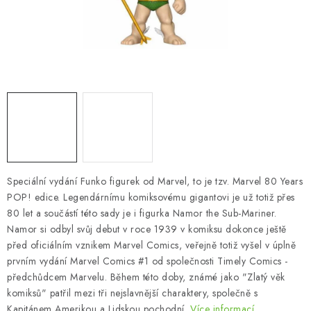
Speciální vydání Funko figurek od Marvel, to je tzv. Marvel 80 Years
POP! edice. Legendárnímu komiksovému gigantovi je už totiž přes
80 let a součástí této sady je i figurka Namor the Sub-Mariner.
Namor si odbyl svůj debut v roce 1939 v komiksu dokonce ještě
před oficiálním vznikem Marvel Comics, veřejně totiž vyšel v úplně
prvním vydání Marvel Comics #1 od společnosti Timely Comics -
předchůdcem Marvelu. Během této doby, známé jako "Zlatý věk
komiksů" patřil mezi tři nejslavnější charaktery, společně s
Kapitánem Amerikou a Lidskou pochodní.
Více informací