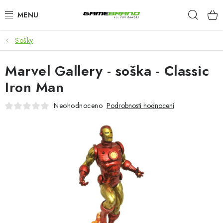
Přejít
Hleda
na
obsah
Sošky
KATEGORIE
Marvel Gallery - soška - Classic
FILMY A SERIÁLY
Iron Man
HRY
Neohodnoceno
Podrobnosti hodnocení
ZNAČKY
PŘEDOBJEDNÁVKY
VÝPRODEJ
Blog
O nás
Doprava a platba
Kontakt