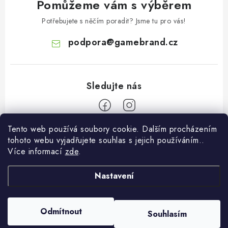
Pomůžeme vám s výběrem
Potřebujete s něčím poradit? Jsme tu pro vás!
podpora
@
gamebrand.cz
Tento web používá soubory cookie. Dalším procházením
Z
tohoto webu vyjadřujete souhlas s jejich používáním..
á
Více informací
zde
.
Pomoc a informace
p
a
Nastavení
Kontakt
O Gamebrandu
t
Doprava a platba
í
O nás
Odmítnout
Souhlasím
Copyright 2026
Gamebrand.cz
. Všechna práva vyhrazena.
Reklamace
Blog
Vytvořil Shoptet