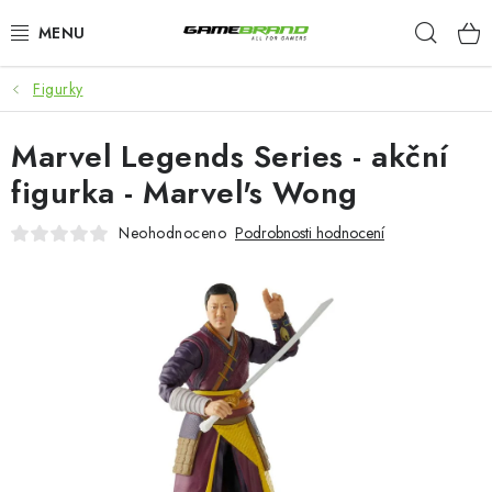
Přejít
Hleda
na
obsah
Figurky
KATEGORIE
Marvel Legends Series - akční
FILMY A SERIÁLY
figurka - Marvel's Wong
HRY
Neohodnoceno
Podrobnosti hodnocení
ZNAČKY
PŘEDOBJEDNÁVKY
VÝPRODEJ
Blog
O nás
Doprava a platba
Kontakt