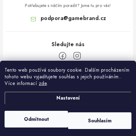
Potřebujete s něčím poradit? Jsme tu pro vás!
podpora
@
gamebrand.cz
Tento web používá soubory cookie. Dalším procházením
Z
tohoto webu vyjadřujete souhlas s jejich používáním..
á
Více informací
zde
.
Pomoc a informace
p
a
Nastavení
Kontakt
O Gamebrandu
t
Doprava a platba
í
O nás
Odmítnout
Souhlasím
Copyright 2026
Gamebrand.cz
. Všechna práva vyhrazena.
Reklamace
Blog
Vytvořil Shoptet
Obchodní podmínky