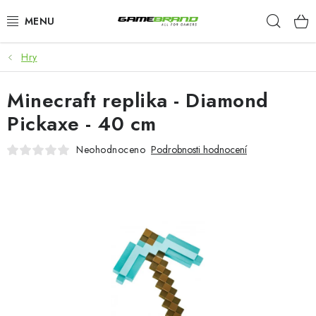
Přejít
Hleda
na
obsah
Hry
KATEGORIE
Minecraft replika - Diamond
FILMY A SERIÁLY
Pickaxe - 40 cm
HRY
Neohodnoceno
Podrobnosti hodnocení
ZNAČKY
PŘEDOBJEDNÁVKY
VÝPRODEJ
Blog
O nás
Doprava a platba
Kontakt