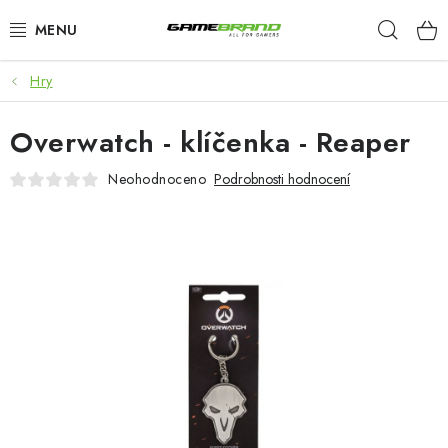
Přejít
Hleda
na
obsah
Hry
KATEGORIE
Overwatch - klíčenka - Reaper
FILMY A SERIÁLY
Neohodnoceno
Podrobnosti hodnocení
HRY
ZNAČKY
PŘEDOBJEDNÁVKY
VÝPRODEJ
Blog
O nás
Doprava a platba
Kontakt