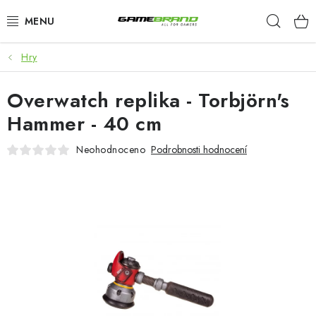
Přejít
Hleda
na
obsah
Hry
KATEGORIE
Overwatch replika - Torbjörn's
FILMY A SERIÁLY
Hammer - 40 cm
HRY
Neohodnoceno
Podrobnosti hodnocení
ZNAČKY
PŘEDOBJEDNÁVKY
VÝPRODEJ
Blog
O nás
Doprava a platba
Kontakt