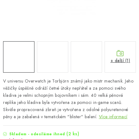
+ další (1)
V universu Overwatch je Torbjörn známý jako mistr mechanik. Jeho
věžičky úspěšně odráží četné útoky nepřátel a za pomoci svého
kladiva je velmi schopným bojovníkem i sám. 40 velká pěnová
replika jeho kladiva byla vytvořena za pomoci in-game scanů.
Skvěle propracovaná zbraň je vytvořena z odolné polyuretanové
pěny a je zabalená v tematickém "blister" balení.
Více informací
(2 ks)
Skladem - odesíláme ihned