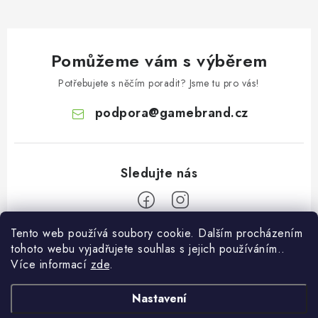
Pomůžeme vám s výběrem
Potřebujete s něčím poradit? Jsme tu pro vás!
podpora
@
gamebrand.cz
Tento web používá soubory cookie. Dalším procházením
Z
tohoto webu vyjadřujete souhlas s jejich používáním..
á
Více informací
zde
.
Pomoc a informace
p
a
Nastavení
Kontakt
O Gamebrandu