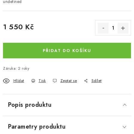
undefined
1 550 Kč
Měrná cena:
PŘIDAT DO KOŠÍKU
Záruka
:
2 roky
Hlídat
Tisk
Zeptat se
Sdílet
Popis produktu
Parametry produktu