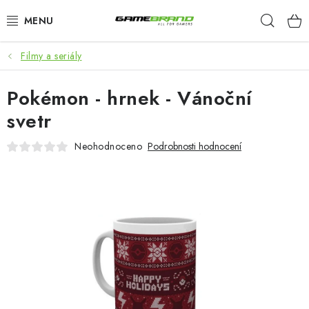
Přejít
Hleda
na
obsah
Filmy a seriály
KATEGORIE
Pokémon - hrnek - Vánoční
FILMY A SERIÁLY
svetr
HRY
Neohodnoceno
Podrobnosti hodnocení
ZNAČKY
PŘEDOBJEDNÁVKY
VÝPRODEJ
Blog
O nás
Doprava a platba
Kontakt