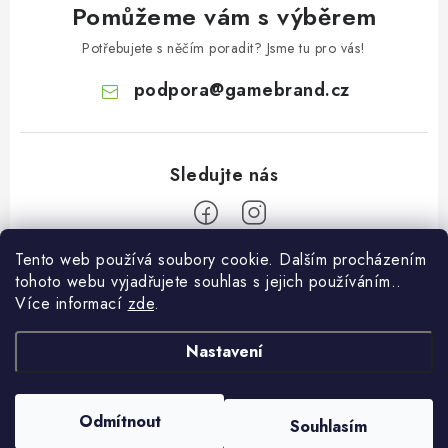
Pomůžeme vám s výběrem
Potřebujete s něčím poradit? Jsme tu pro vás!
podpora
@
gamebrand.cz
Tento web používá soubory cookie. Dalším procházením
Z
tohoto webu vyjadřujete souhlas s jejich používáním..
á
Více informací
zde
.
Pomoc a informace
p
a
Nastavení
Kontakt
O Gamebrandu
t
Doprava a platba
í
O nás
Odmítnout
Souhlasím
Copyright 2026
Gamebrand.cz
. Všechna práva vyhrazena.
Reklamace
Blog