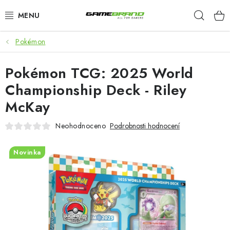
Přejít
Hleda
na
obsah
Pokémon
KATEGORIE
Pokémon TCG: 2025 World
FILMY A SERIÁLY
Championship Deck - Riley
HRY
McKay
ZNAČKY
Neohodnoceno
Podrobnosti hodnocení
PŘEDOBJEDNÁVKY
Novinka
VÝPRODEJ
Blog
O nás
Doprava a platba
Kontakt