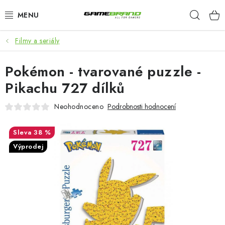
Přejít
Hleda
na
obsah
Filmy a seriály
KATEGORIE
Pokémon - tvarované puzzle -
FILMY A SERIÁLY
Pikachu 727 dílků
HRY
Neohodnoceno
Podrobnosti hodnocení
ZNAČKY
38 %
Výprodej
PŘEDOBJEDNÁVKY
VÝPRODEJ
Blog
O nás
Doprava a platba
Kontakt