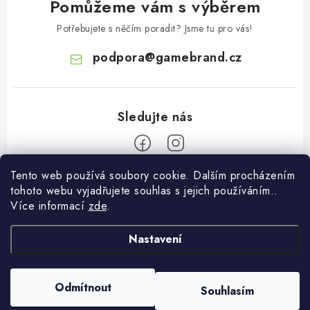
Pomůžeme vám s výběrem
Potřebujete s něčím poradit? Jsme tu pro vás!
podpora
@
gamebrand.cz
Tento web používá soubory cookie. Dalším procházením
Z
tohoto webu vyjadřujete souhlas s jejich používáním..
á
Více informací
zde
.
Pomoc a informace
p
a
Nastavení
Kontakt
O Gamebrandu
t
Doprava a platba
í
O nás
Odmítnout
Souhlasím
Copyright 2026
Gamebrand.cz
. Všechna práva vyhrazena.
Reklamace
Blog
Vytvořil Shoptet