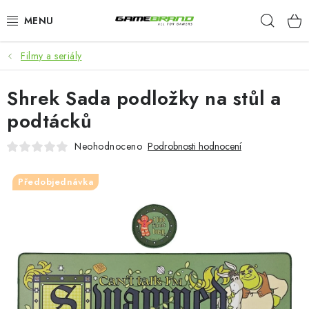
Přejít
Hleda
na
obsah
Filmy a seriály
KATEGORIE
Shrek Sada podložky na stůl a
FILMY A SERIÁLY
podtácků
HRY
Neohodnoceno
Podrobnosti hodnocení
ZNAČKY
Předobjednávka
PŘEDOBJEDNÁVKY
VÝPRODEJ
Blog
O nás
Doprava a platba
Kontakt