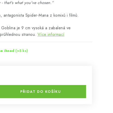
 - that's what you've chosen.“
, antagonista Spider-Mana z komixů i filmů.
a Goblina je 9 cm vysoká a zabalená ve
 průhlednou stranou.
Více informací
me ihned
(>5 ks)
PŘIDAT DO KOŠÍKU