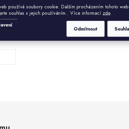
web používá soubory cookie. Dalším procházením tohoto web
jete souhlas s jejich používáním.. Více informací
zde
.
tavení
Odmítnout
Souhl
.
amu