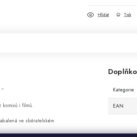
Hlídat
Tisk
Doplňko
Kategorie
.“
komixů i filmů.
EAN
zabalená ve sběratelském