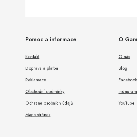
Z
á
Pomoc a informace
O Gam
p
a
Kontakt
O nás
t
Doprava a platba
Blog
í
Reklamace
Faceboo
Obchodní podmínky
Instagram
Ochrana osobních údajů
YouTube
Mapa stránek