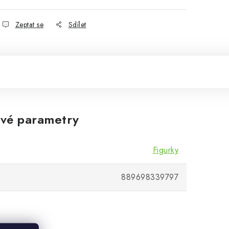
Zeptat se
Sdílet
vé parametry
Figurky
889698339797