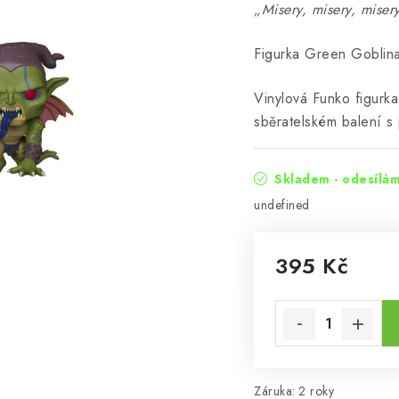
„Misery, misery, misery
Figurka Green Goblina
Vinylová Funko figurk
sběratelském balení s
Skladem - odesílá
undefined
395 Kč
Měrná cena:
Záruka
:
2 roky