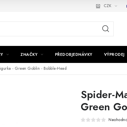
CZK
RY
ZNAČKY
PŘEDOBJEDNÁVKY
VÝPRODEJ
igurka - Green Goblin - Bobble-Head
Spider-Ma
Green Go
Neohodn