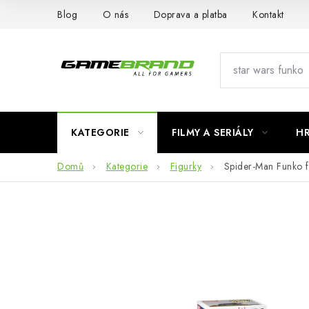
Přejít
Blog
O nás
Doprava a platba
Kontakt
na
obsah
KATEGORIE
FILMY A SERIÁLY
H
Domů
Kategorie
Figurky
Spider-Man Funko f