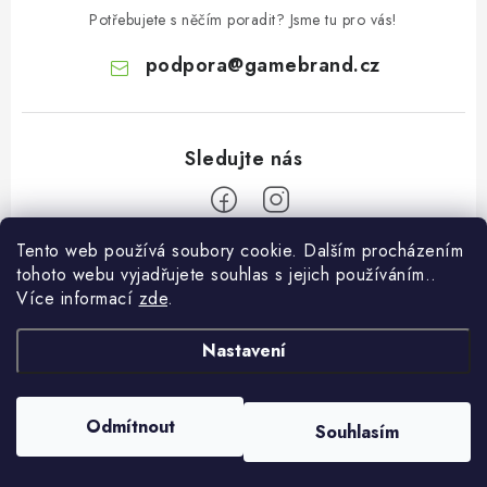
Potřebujete s něčím poradit? Jsme tu pro vás!
podpora
@
gamebrand.cz
Tento web používá soubory cookie. Dalším procházením
Z
tohoto webu vyjadřujete souhlas s jejich používáním..
á
Více informací
zde
.
Pomoc a informace
p
a
Nastavení
Kontakt
O Gamebrandu
t
Doprava a platba
í
O nás
Odmítnout
Souhlasím
Copyright 2026
Gamebrand.cz
. Všechna práva vyhrazena.
Reklamace
Blog
Vytvořil Shoptet
Obchodní podmínky