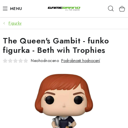
Přejít
Hleda
na
obsah
Figurky
KATEGORIE
The Queen's Gambit - funko
FILMY A SERIÁLY
figurka - Beth wih Trophies
HRY
Neohodnoceno
Podrobnosti hodnocení
ZNAČKY
PŘEDOBJEDNÁVKY
VÝPRODEJ
Blog
O nás
Doprava a platba
Kontakt