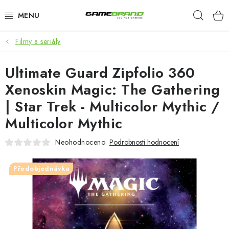
Přejít
Hleda
na
obsah
Filmy a seriály
KATEGORIE
Ultimate Guard Zipfolio 360
FILMY A SERIÁLY
Xenoskin Magic: The Gathering
HRY
| Star Trek - Multicolor Mythic /
Multicolor Mythic
ZNAČKY
Neohodnoceno
Podrobnosti hodnocení
PŘEDOBJEDNÁVKY
Předobjednávka
VÝPRODEJ
Blog
O nás
Doprava a platba
Kontakt