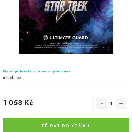
Na objednávku - termín upřesníme
undefined
1 058 Kč
Měrná cena:
PŘIDAT DO KOŠÍKU