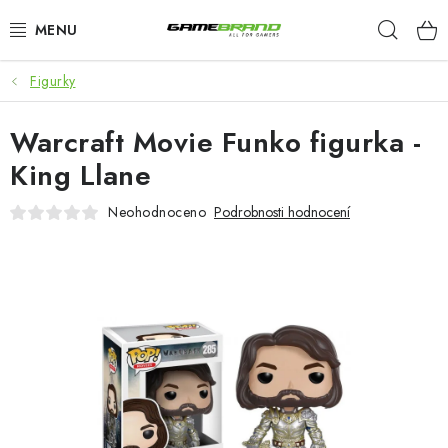
Přejít
Hleda
na
obsah
Figurky
KATEGORIE
Warcraft Movie Funko figurka -
FILMY A SERIÁLY
King Llane
HRY
Neohodnoceno
Podrobnosti hodnocení
ZNAČKY
PŘEDOBJEDNÁVKY
VÝPRODEJ
Blog
O nás
Doprava a platba
Kontakt