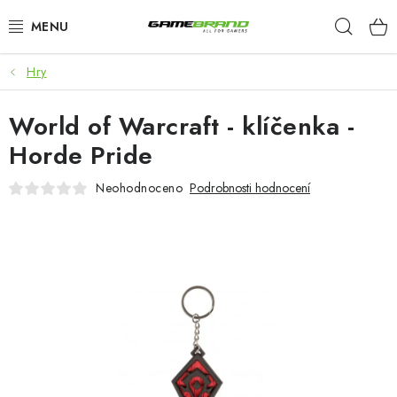
Přejít
Hleda
na
obsah
Hry
KATEGORIE
World of Warcraft - klíčenka -
FILMY A SERIÁLY
Horde Pride
HRY
Neohodnoceno
Podrobnosti hodnocení
ZNAČKY
PŘEDOBJEDNÁVKY
VÝPRODEJ
Blog
O nás
Doprava a platba
Kontakt