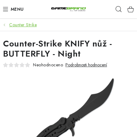
Přejít
Hleda
na
obsah
Counter Strike
KATEGORIE
Counter-Strike KNIFY nůž -
FILMY A SERIÁLY
BUTTERFLY - Night
HRY
Neohodnoceno
Podrobnosti hodnocení
ZNAČKY
PŘEDOBJEDNÁVKY
VÝPRODEJ
Blog
O nás
Doprava a platba
Kontakt