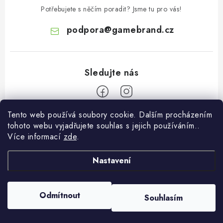
Potřebujete s něčím poradit? Jsme tu pro vás!
podpora
@
gamebrand.cz
Tento web používá soubory cookie. Dalším procházením
Z
tohoto webu vyjadřujete souhlas s jejich používáním..
á
Více informací
zde
.
Pomoc a informace
p
a
Nastavení
Kontakt
O Gamebrandu
t
Doprava a platba
í
O nás
Odmítnout
Souhlasím
Copyright 2026
Gamebrand.cz
. Všechna práva vyhrazena.
Reklamace
Blog
Vytvořil Shoptet
Obchodní podmínky