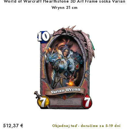
World of Warcraft Hearthstone 3D Art Frame soška Varian
o
p
Wrynn 31 cm
d
r
u
o
k
d
t
u
o
k
v
t
o
v
512,37 €
Objednej teď - doručíme za 5-19 dní