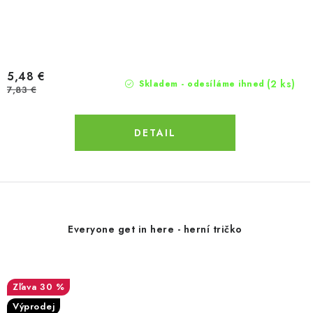
5,48 €
(2 ks)
Skladem - odesíláme ihned
7,83 €
DETAIL
Everyone get in here - herní tričko
30 %
Výprodej