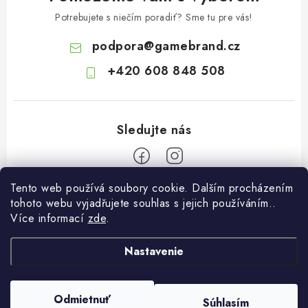
s
Potrebujete s niečím poradiť? Sme tu pre vás!
u
podpora
@
gamebrand.cz
+420 608 848 508
Tento web používá soubory cookie. Dalším procházením
Z
tohoto webu vyjadřujete souhlas s jejich používáním..
á
Více informací
zde
.
Pomoc a informace
p
ä
Nastavenie
Kontakt
O Gamebrandu
t
Doprava a platba
i
O nás
Odmietnuť
Súhlasím
Copyright 2026
Gamebrand.cz
. Všetky práva vyhradené.
Reklamace