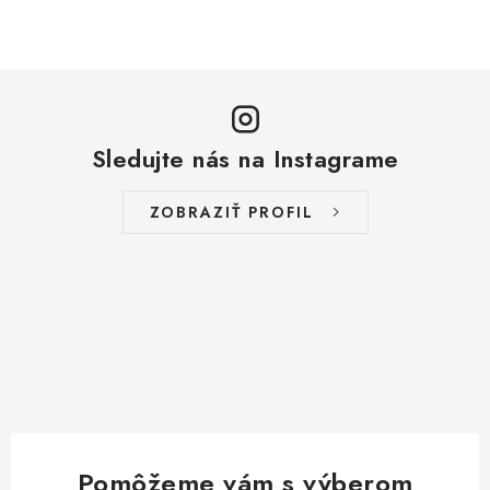
O
v
l
á
d
a
Sledujte nás na Instagrame
c
i
ZOBRAZIŤ PROFIL
e
p
r
v
k
y
v
ý
p
Pomôžeme vám s výberom
i