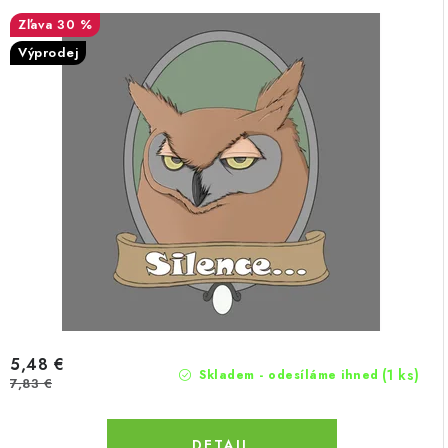
30 %
Výprodej
5,48 €
(1 ks)
Skladem - odesíláme ihned
7,83 €
DETAIL