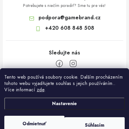
Potrebujete s niečím poradiť? Sme tu pre vás!
podpora
@
gamebrand.cz
+420 608 848 508
Tento web používá soubory cookie. Dalším procházením
Z
tohoto webu vyjadřujete souhlas s jejich používáním..
á
Více informací
zde
.
Pomoc a informace
p
ä
Nastavenie
Kontakt
O Gamebrandu
t
Doprava a platba
i
O nás
Odmietnuť
Súhlasím
Copyright 2026
Gamebrand.cz
. Všetky práva vyhradené.
e
Reklamace