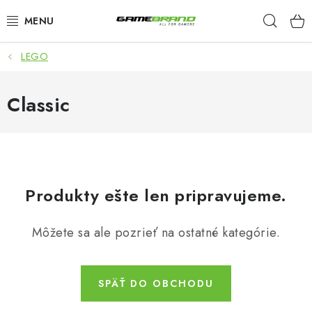
Prejsť
Hľad
na
obsah
LEGO
KATEGORIE
FILMY A SERIÁLY
Classic
HRY
ZNAČKY
Produkty ešte len pripravujeme.
PŘEDOBJEDNÁVKY
Môžete sa ale pozrieť na ostatné kategórie.
VÝPRODEJ
Blog
O nás
Doprava a platba
Kontakt
SPÄŤ DO OBCHODU