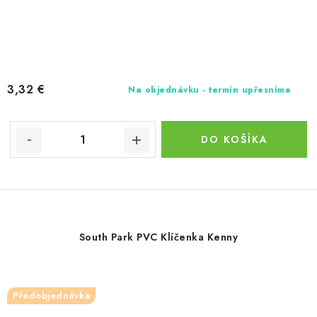
3,32 €
Na objednávku - termín upřesníme
DO KOŠÍKA
South Park PVC Klíčenka Kenny
Předobjednávka