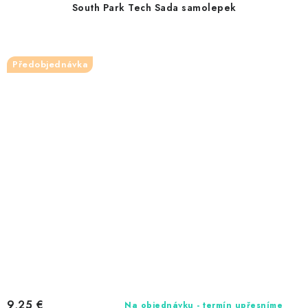
South Park Tech Sada samolepek
Předobjednávka
9,25 €
Na objednávku - termín upřesníme