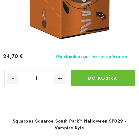
24,70 €
Na objednávku - termín upřesníme
DO KOŠÍKA
Squaroes Squaroe South Park™ Halloween SP029 -
Vampire Kyle