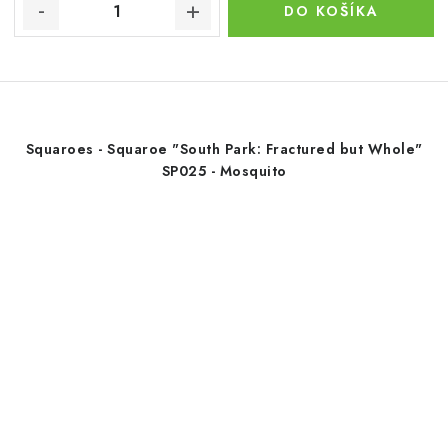
DO KOŠÍKA
Squaroes - Squaroe "South Park: Fractured but Whole"
SP025 - Mosquito