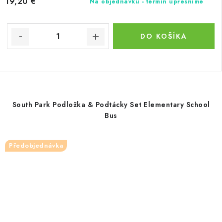
19,20 €
Na objednávku - termín upřesníme
DO KOŠÍKA
South Park Podložka & Podtácky Set Elementary School
Bus
Předobjednávka