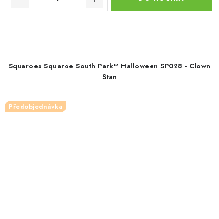
Squaroes Squaroe South Park™ Halloween SP028 - Clown
Stan
Předobjednávka