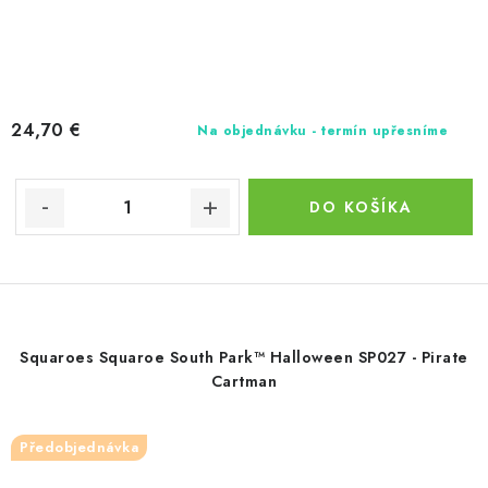
24,70 €
Na objednávku - termín upřesníme
DO KOŠÍKA
Squaroes Squaroe South Park™ Halloween SP027 - Pirate
Cartman
Předobjednávka