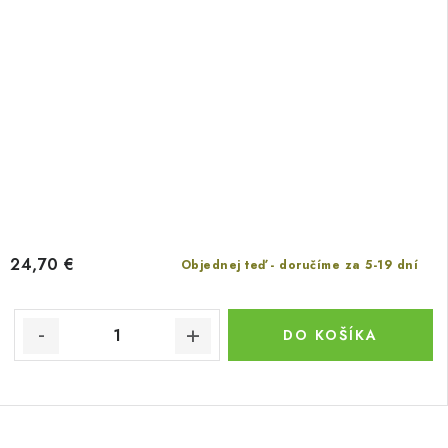
24,70 €
Objednej teď - doručíme za 5-19 dní
DO KOŠÍKA