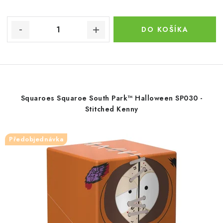
DO KOŠÍKA
Squaroes Squaroe South Park™ Halloween SP030 -
Stitched Kenny
Předobjednávka