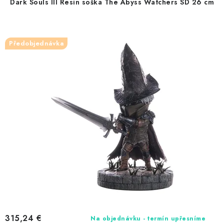
Dark Souls III Resin soška The Abyss Watchers SD 26 cm
o
p
d
r
u
o
Předobjednávka
k
d
t
u
o
k
v
t
o
v
315,24 €
Na objednávku - termín upřesníme