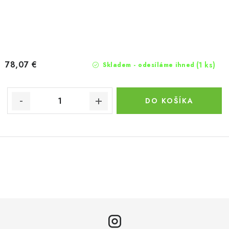
78,07 €
(1 ks)
Skladem - odesíláme ihned
DO KOŠÍKA
O
v
l
á
d