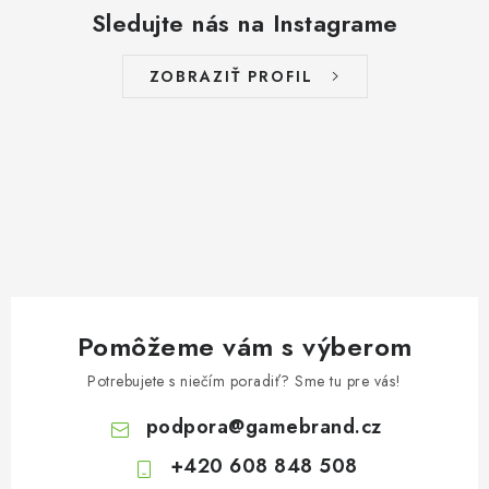
a
Sledujte nás na Instagrame
c
i
ZOBRAZIŤ PROFIL
e
p
r
v
k
y
v
ý
p
Pomôžeme vám s výberom
i
s
Potrebujete s niečím poradiť? Sme tu pre vás!
u
podpora
@
gamebrand.cz
+420 608 848 508