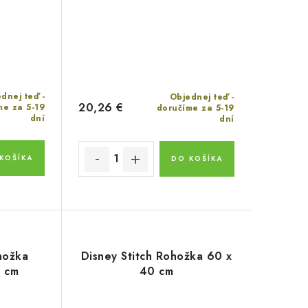
dnej teď -
Objednej teď -
20,26 €
me za 5-19
doručíme za 5-19
dní
dní
KOŠÍKA
DO KOŠÍKA
hožka
Disney Stitch Rohožka 60 x
 cm
40 cm