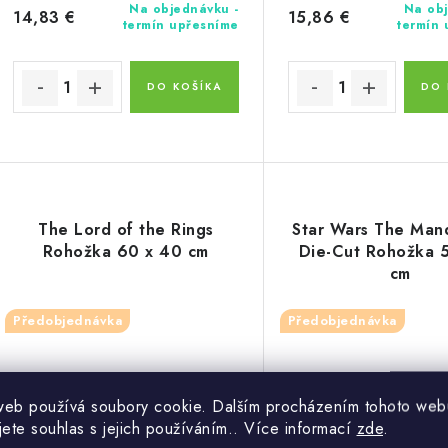
Na objednávku -
Na obj
14,83 €
15,86 €
termín upřesníme
termín
DO KOŠÍKA
DO 
The Lord of the Rings
Star Wars The Man
Rohožka 60 x 40 cm
Die-Cut Rohožka 
cm
Předobjednávka
Předobjednávka
web používá soubory cookie. Dalším procházením tohoto web
jete souhlas s jejich používáním.. Více informací
zde
.