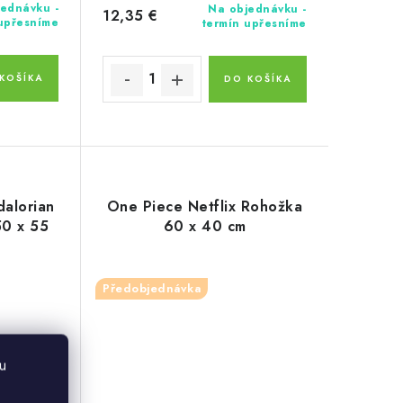
ednávku -
Na objednávku -
12,35 €
 upřesníme
termín upřesníme
KOŠÍKA
DO KOŠÍKA
dalorian
One Piece Netflix Rohožka
50 x 55
60 x 40 cm
Předobjednávka
u