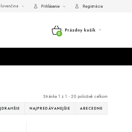
lovenčina
Prihlásenie
Registrácia
Prázdny košík
NÁKUPNÝ
KOŠÍK
Stránka
1
z
1
-
20
položiek celkom
JDRAHŠIE
NAJPREDÁVANEJŠIE
ABECEDNE