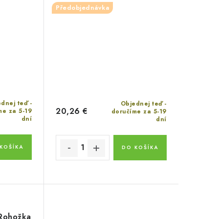
Předobjednávka
dnej teď -
Objednej teď -
20,26 €
me za 5-19
doručíme za 5-19
dní
dní
KOŠÍKA
DO KOŠÍKA
 Rohožka