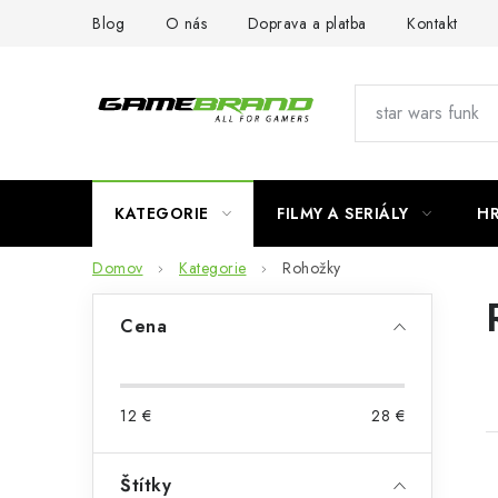
Prejsť
Blog
O nás
Doprava a platba
Kontakt
na
obsah
KATEGORIE
FILMY A SERIÁLY
H
Domov
Kategorie
Rohožky
B
Cena
o
č
12
€
28
€
n
ý
Štítky