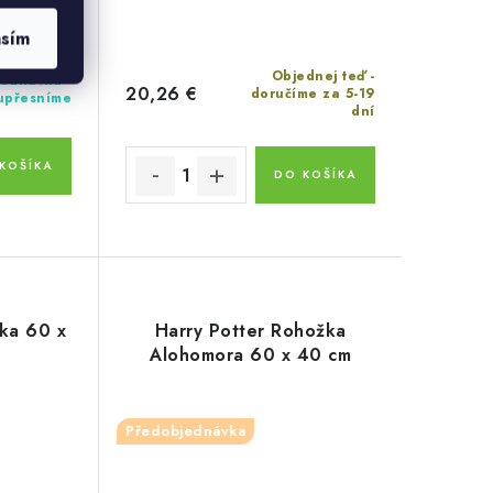
asím
Objednej teď -
ednávku -
20,26 €
doručíme za 5-19
 upřesníme
dní
KOŠÍKA
DO KOŠÍKA
žka 60 x
Harry Potter Rohožka
Alohomora 60 x 40 cm
Předobjednávka