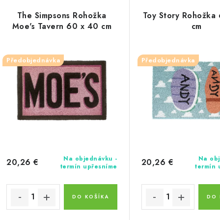
ý
e
The Simpsons Rohožka
Toy Story Rohožka
p
Moe's Tavern 60 x 40 cm
cm
n
i
s
Předobjednávka
Předobjednávka
e
p
p
r
r
o
o
d
d
u
u
Na objednávku -
Na obj
20,26 €
20,26 €
termín upřesníme
termín
k
k
t
DO KOŠÍKA
DO 
o