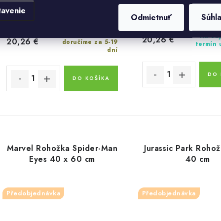
tavenie
Odmietnuť
Súhl
Objednej teď -
Na obj
20,26 €
20,26 €
doručíme za 5-19
termín
dní
DO 
DO KOŠÍKA
Marvel Rohožka Spider-Man
Jurassic Park Roho
Eyes 40 x 60 cm
40 cm
Předobjednávka
Předobjednávka