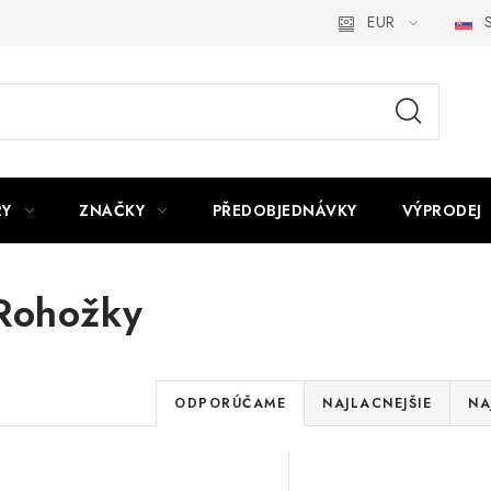
EUR
S
RY
ZNAČKY
PŘEDOBJEDNÁVKY
VÝPRODEJ
Rohožky
R
ODPORÚČAME
NAJLACNEJŠIE
NA
a
V
d