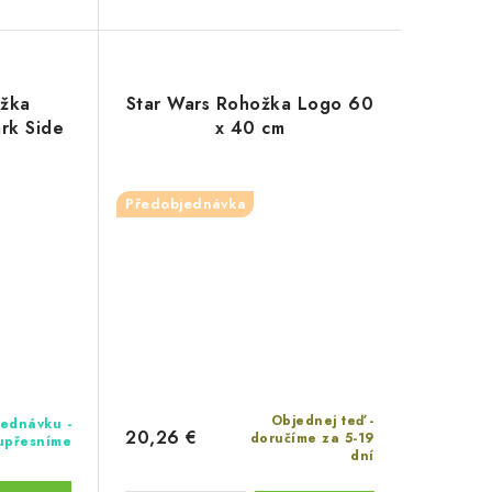
ožka
Star Wars Rohožka Logo 60
rk Side
x 40 cm
Předobjednávka
Objednej teď -
ednávku -
20,26 €
doručíme za 5-19
 upřesníme
dní