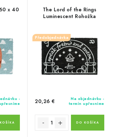
 60 x 40
The Lord of the Rings
Luminescent Rohožka
Předobjednávka
ednávku -
Na objednávku -
20,26 €
 upřesníme
termín upřesníme
KOŠÍKA
DO KOŠÍKA