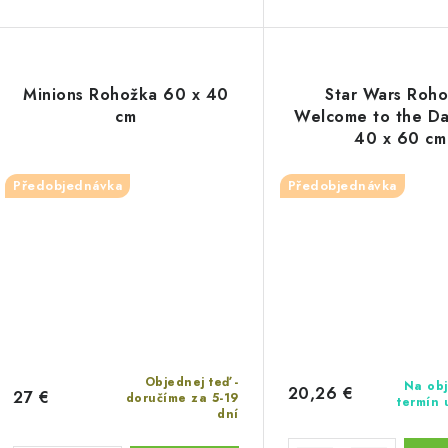
o
v
v
Minions Rohožka 60 x 40
Star Wars Roh
cm
Welcome to the Da
40 x 60 cm
Předobjednávka
Předobjednávka
Objednej teď -
Na obj
20,26 €
27 €
doručíme za 5-19
termín
dní