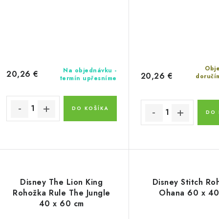
Obje
Na objednávku -
20,26 €
20,26 €
doručí
termín upřesníme
DO KOŠÍKA
DO 
Disney The Lion King
Disney Stitch Ro
Rohožka Rule The Jungle
Ohana 60 x 40
40 x 60 cm