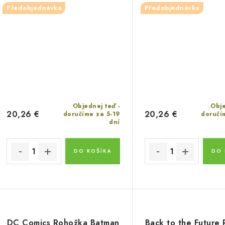
Předobjednávka
Předobjednávka
Objednej teď -
Obje
20,26 €
20,26 €
doručíme za 5-19
doručí
dní
DO KOŠÍKA
DO 
DC Comics Rohožka Batman
Back to the Future