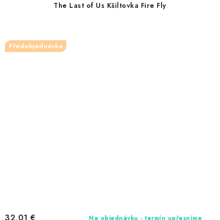
The Last of Us Kšiltovka Fire Fly
Předobjednávka
32,01 €
Na objednávku - termín upřesníme