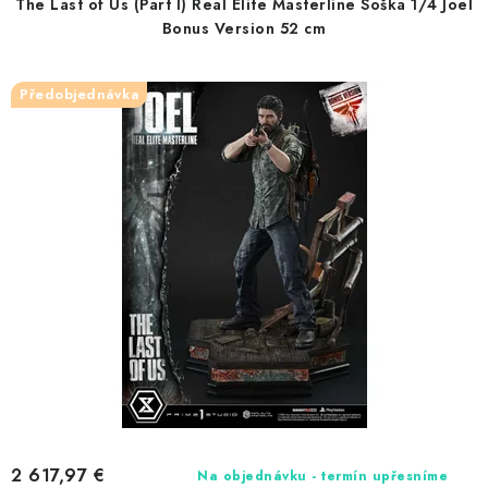
The Last of Us (Part I) Real Elite Masterline Soška 1/4 Joel
o
p
Bonus Version 52 cm
d
r
u
o
Předobjednávka
k
d
t
u
o
k
v
t
o
v
2 617,97 €
Na objednávku - termín upřesníme