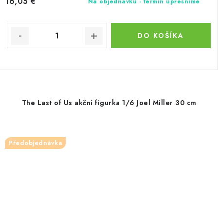
16,05 €
Na objednávku - termín upřesníme
DO KOŠÍKA
The Last of Us akční figurka 1/6 Joel Miller 30 cm
Předobjednávka