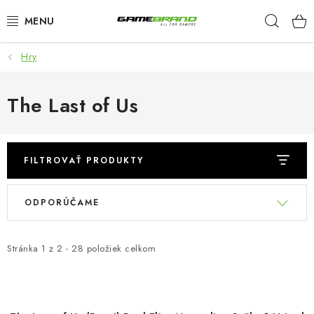
Prejsť
Hľad
na
obsah
Hry
KATEGORIE
FILMY A SERIÁLY
The Last of Us
HRY
FILTROVAŤ PRODUKTY
ZNAČKY
V
R
ODPORÚČAME
PŘEDOBJEDNÁVKY
ý
a
p
d
VÝPRODEJ
i
e
Stránka
1
z
2
-
28
položiek celkom
s
n
Blog
O nás
Doprava a platba
Kontakt
p
i
r
e