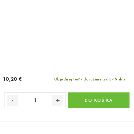
10,20 €
Objednej teď - doručíme za 5-19 dní
DO KOŠÍKA