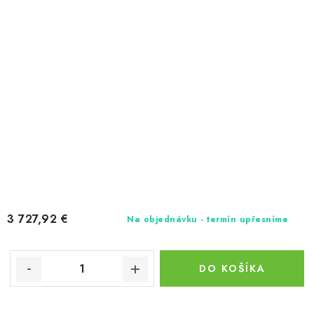
3 727,92 €
Na objednávku - termín upřesníme
DO KOŠÍKA