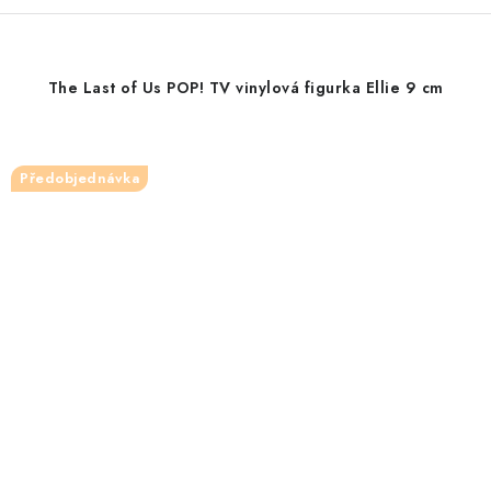
The Last of Us POP! TV vinylová figurka Ellie 9 cm
Předobjednávka