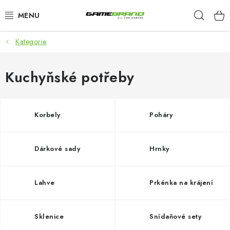
Prejsť
Hľad
na
obsah
Kategorie
KATEGORIE
FILMY A SERIÁLY
Kuchyňské potřeby
HRY
Korbely
Poháry
ZNAČKY
Dárkové sady
Hrnky
PŘEDOBJEDNÁVKY
VÝPRODEJ
Lahve
Prkénka na krájení
Blog
O nás
Doprava a platba
Kontakt
Sklenice
Snídaňové sety