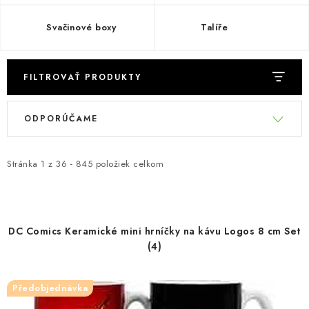
Svačinové boxy
Talíře
FILTROVAŤ PRODUKTY
V
R
ODPORÚČAME
ý
a
p
d
i
e
Stránka
1
z
36
-
845
položiek celkom
s
n
p
i
r
e
DC Comics Keramické mini hrníčky na kávu Logos 8 cm Set
o
p
(4)
d
r
u
o
Předobjednávka
k
d