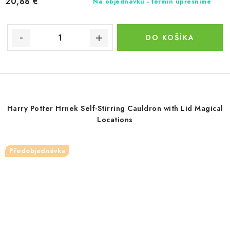
20,88 €
Na objednávku - termín upřesníme
DO KOŠÍKA
Harry Potter Hrnek Self-Stirring Cauldron with Lid Magical
Locations
Předobjednávka