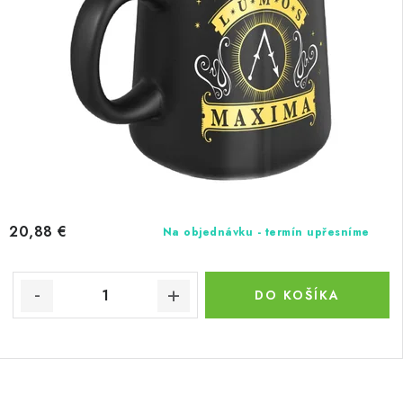
20,88 €
Na objednávku - termín upřesníme
DO KOŠÍKA