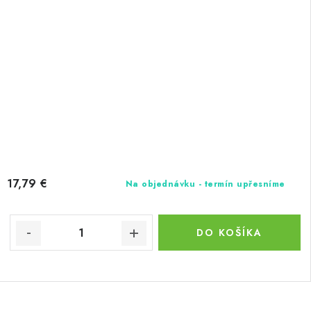
17,79 €
Na objednávku - termín upřesníme
DO KOŠÍKA