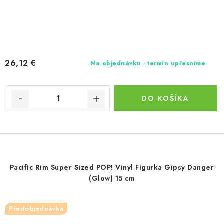
26,12 €
Na objednávku - termín upřesníme
DO KOŠÍKA
Pacific Rim Super Sized POP! Vinyl Figurka Gipsy Danger
(Glow) 15 cm
Předobjednávka