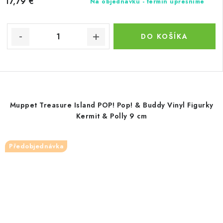
17,79 €
Na objednávku - termín upřesníme
DO KOŠÍKA
Muppet Treasure Island POP! Pop! & Buddy Vinyl Figurky
Kermit & Polly 9 cm
Předobjednávka