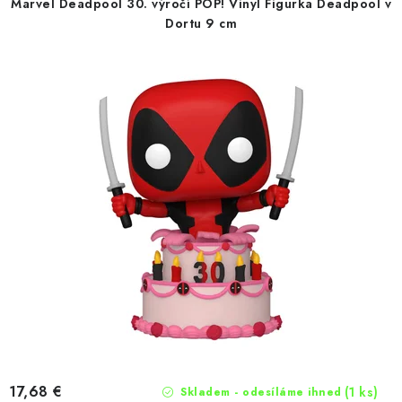
Marvel Deadpool 30. výročí POP! Vinyl Figurka Deadpool v
o
p
Dortu 9 cm
d
r
u
o
k
d
t
u
o
k
v
t
o
v
17,68 €
(1 ks)
Skladem - odesíláme ihned