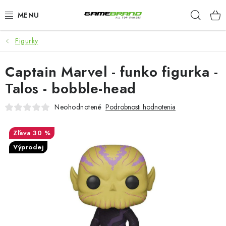
Prejsť
Hľad
na
obsah
Figurky
KATEGORIE
Captain Marvel - funko figurka -
FILMY A SERIÁLY
Talos - bobble-head
HRY
Neohodnotené
Podrobnosti hodnotenia
ZNAČKY
30 %
Výprodej
PŘEDOBJEDNÁVKY
VÝPRODEJ
Blog
O nás
Doprava a platba
Kontakt