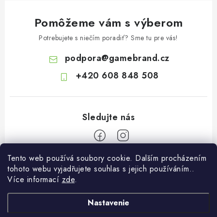
Pomôžeme vám s výberom
Potrebujete s niečím poradiť? Sme tu pre vás!
podpora
@
gamebrand.cz
+420 608 848 508
Tento web používá soubory cookie. Dalším procházením
Z
tohoto webu vyjadřujete souhlas s jejich používáním..
á
Více informací
zde
.
Pomoc a informace
p
ä
Nastavenie
Kontakt
O Gamebrandu