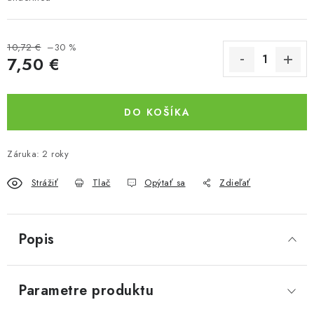
10,72 €
–30 %
7,50 €
Jednotková cena:
DO KOŠÍKA
Záruka
:
2 roky
Strážiť
Tlač
Opýtať sa
Zdieľať
Popis
Parametre produktu