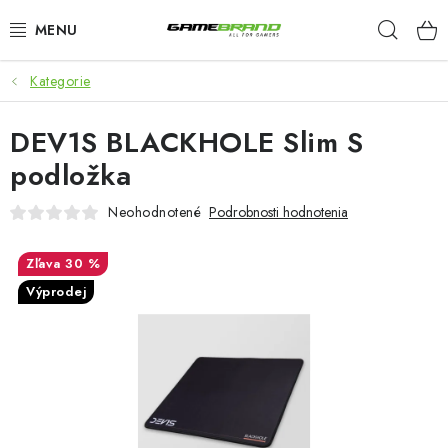
Prejsť
Hľad
na
obsah
Kategorie
KATEGORIE
DEV1S BLACKHOLE Slim S
FILMY A SERIÁLY
podložka
HRY
Neohodnotené
Podrobnosti hodnotenia
ZNAČKY
30 %
Výprodej
PŘEDOBJEDNÁVKY
VÝPRODEJ
Blog
O nás
Doprava a platba
Kontakt