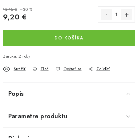
13,15 €
–30 %
9,20 €
Jednotková cena:
DO KOŠÍKA
Záruka
:
2 roky
Strážiť
Tlač
Opýtať sa
Zdieľať
Popis
Parametre produktu