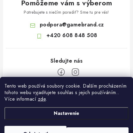
Pomôžeme vám s výberom
Potrebujete s niečím poradiť? Sme tu pre vás!
podpora
@
gamebrand.cz
+420 608 848 508
Tento web používá soubory cookie. Dalším procházením
Z
tohoto webu vyjadřujete souhlas s jejich používáním..
á
Více informací
zde
.
Pomoc a informace
p
ä
Nastavenie
Kontakt
O Gamebrandu
t
Doprava a platba
i
O nás