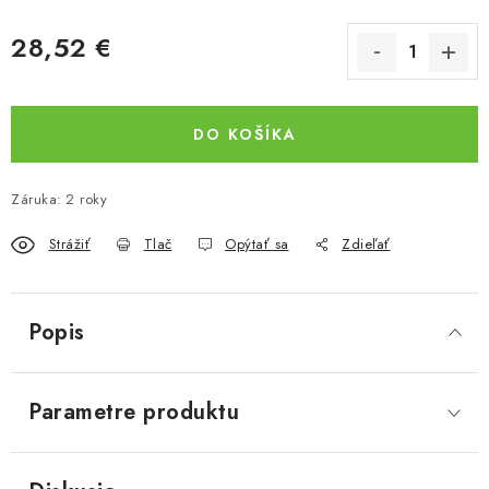
28,52 €
Jednotková cena:
DO KOŠÍKA
Záruka
:
2 roky
Strážiť
Tlač
Opýtať sa
Zdieľať
Popis
Parametre produktu