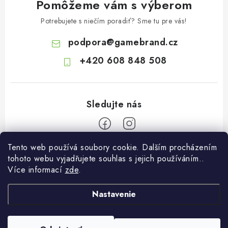
Pomôžeme vám s výberom
Potrebujete s niečím poradiť? Sme tu pre vás!
podpora
@
gamebrand.cz
+420 608 848 508
Tento web používá soubory cookie. Dalším procházením
Z
tohoto webu vyjadřujete souhlas s jejich používáním..
á
Více informací
zde
.
Pomoc a informace
p
ä
Nastavenie
Kontakt
O Gamebrandu
t
Doprava a platba
i
O nás