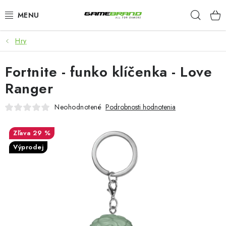
Prejsť
Hľad
na
obsah
Hry
KATEGORIE
Fortnite - funko klíčenka - Love
FILMY A SERIÁLY
Ranger
HRY
Neohodnotené
Podrobnosti hodnotenia
ZNAČKY
29 %
Výprodej
PŘEDOBJEDNÁVKY
VÝPRODEJ
Blog
O nás
Doprava a platba
Kontakt