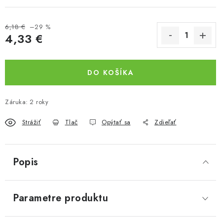
6,18 €
–29 %
4,33 €
Jednotková cena:
DO KOŠÍKA
Záruka
:
2 roky
Strážiť
Tlač
Opýtať sa
Zdieľať
Popis
Parametre produktu