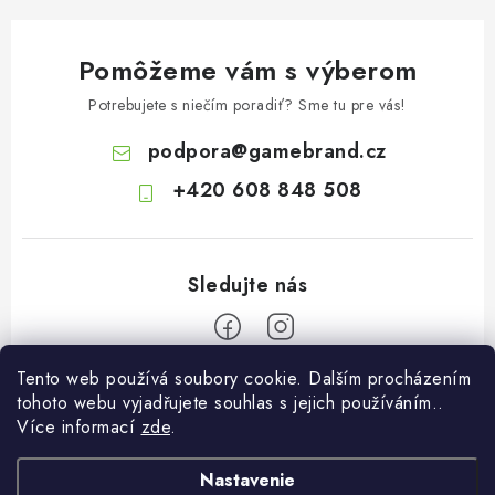
Pomôžeme vám s výberom
Potrebujete s niečím poradiť? Sme tu pre vás!
podpora
@
gamebrand.cz
+420 608 848 508
Tento web používá soubory cookie. Dalším procházením
Z
tohoto webu vyjadřujete souhlas s jejich používáním..
á
Více informací
zde
.
Pomoc a informace
p
ä
Nastavenie
Kontakt