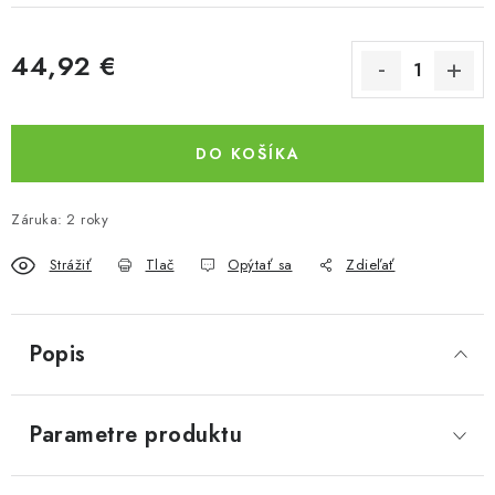
44,92 €
Jednotková cena:
DO KOŠÍKA
Záruka
:
2 roky
Strážiť
Tlač
Opýtať sa
Zdieľať
Popis
Parametre produktu