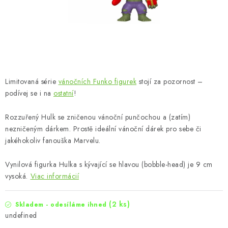
Limitovaná série
vánočních Funko figurek
stojí za pozornost –
podívej se i na
ostatní
!
Rozzuřený Hulk se zničenou vánoční punčochou a (zatím)
nezničeným dárkem. Prostě ideální vánoční dárek pro sebe či
jakéhokoliv fanouška Marvelu.
Vynilová figurka Hulka s kývající se hlavou (bobble-head) je 9 cm
vysoká.
Viac informácií
(2 ks)
Skladem - odesíláme ihned
undefined