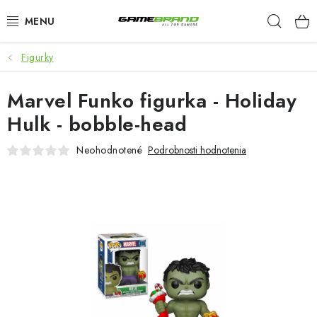
Prejsť
Hľad
na
obsah
Figurky
KATEGORIE
Marvel Funko figurka - Holiday
FILMY A SERIÁLY
Hulk - bobble-head
HRY
Neohodnotené
Podrobnosti hodnotenia
ZNAČKY
PŘEDOBJEDNÁVKY
VÝPRODEJ
Blog
O nás
Doprava a platba
Kontakt