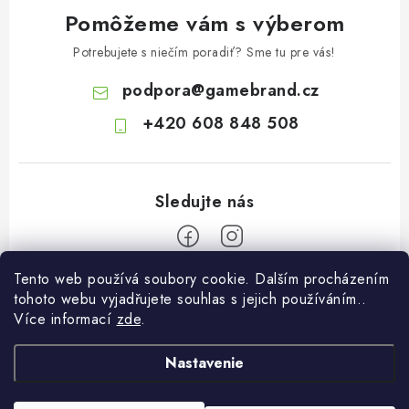
Pomôžeme vám s výberom
Potrebujete s niečím poradiť? Sme tu pre vás!
podpora
@
gamebrand.cz
+420 608 848 508
Tento web používá soubory cookie. Dalším procházením
Z
tohoto webu vyjadřujete souhlas s jejich používáním..
á
Více informací
zde
.
Pomoc a informace
p
ä
Nastavenie
Kontakt
O Gamebrandu
t
Doprava a platba